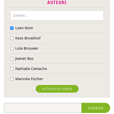
AUTEURS
Leen Dom
Kees Broekhof
Lola Brouwer
Jeanet Bus
Nathalie Camacho
Marinda Fischer
Sieneke Goorhuis-Brouwer
AUTEUR FILTEREN
Jolien Hesselberth
ZOEKEN
IJsbrand Jepma