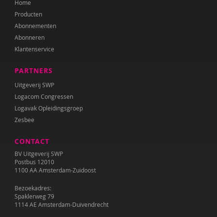
Home
Annet Weterings
Producten
Iris Wierdsma
Abonnementen
Abonneren
Merel van der Wouden
Klantenservice
PARTNERS
Uitgeverij SWP
Logacom Congressen
Logavak Opleidingsgroep
Zesbee
CONTACT
BV Uitgeverij SWP
Postbus 12010
1100 AA Amsterdam-Zuidoost
Bezoekadres:
Spaklerweg 79
1114 AE Amsterdam-Duivendrecht