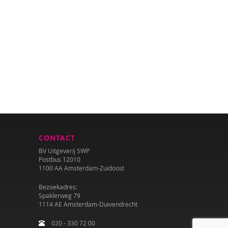
CONTACT
BV Uitgeverij SWP
Postbus 12010
1100 AA Amsterdam-Zuidoost
Bezoekadres:
Spaklerweg 79
1114 AE Amsterdam-Duivendrecht
020 - 330 72 00