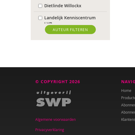
Dietlinde Willockx
Landelijk Kenniscentrum
LVB
AUTEUR FILTEREN
Sardes
Weija Steffens
Mireille Aarts
Brenda Abrahamse-Van
Beek
© COPYRIGHT 2026
NAVI
Marijke Adema
Home
Product
Ilse Aerden
Abonne
Abonne
Pauline van Aken
Algemene voorwaarden
Klanten
Evelyn Akkermans
Privacyverklaring