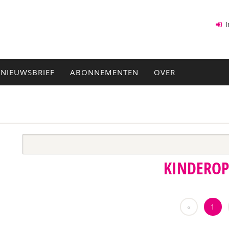
I
NIEUWSBRIEF
ABONNEMENTEN
OVER
KINDERO
«
1