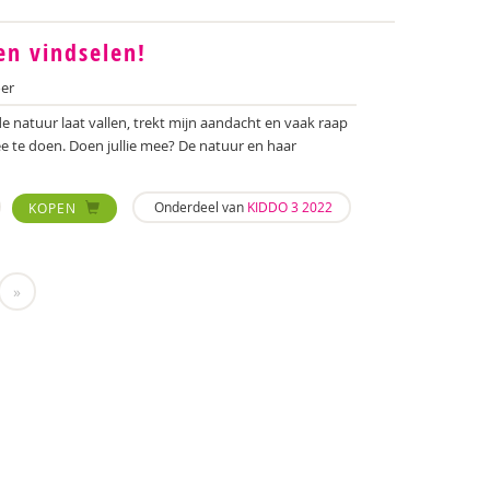
en vindselen!
er
 de natuur laat vallen, trekt mijn aandacht en vaak raap
mee te doen. Doen jullie mee? De natuur en haar
Onderdeel van
KIDDO 3 2022
KOPEN
»