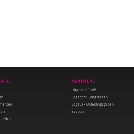
GATIE
PARTNERS
Uitgeverij SWP
en
Logacom Congressen
menten
Logavak Opleidingsgroep
ren
Zesbee
service