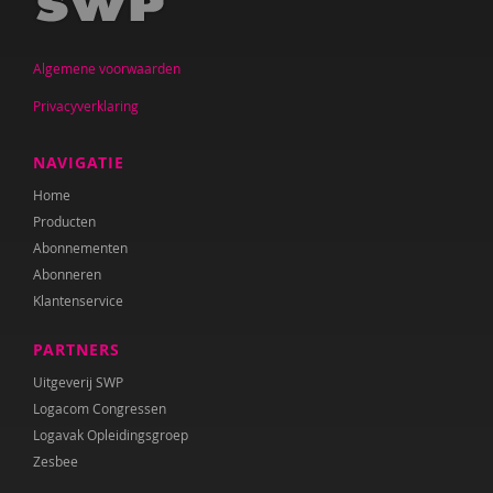
Jan De Mets
Algemene voorwaarden
Vicky Dellas
Privacyverklaring
A. van Dinther-Erkens
Angela van Dinther-Erkens
NAVIGATIE
Home
Nanne van Doorn
Producten
Wieteke van Dort
Abonnementen
Abonneren
Lonneke van Elburg
Klantenservice
Denise Enthoven
PARTNERS
Belinda Fallaux
Uitgeverij SWP
Logacom Congressen
Paula Fikkert
Logavak Opleidingsgroep
Zesbee
Yolanda Geleynse