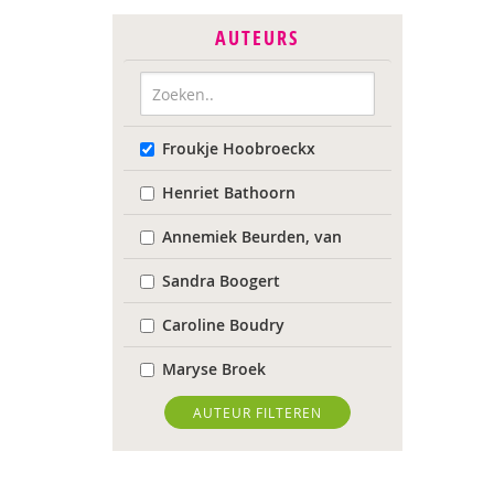
AUTEURS
Froukje Hoobroeckx
Henriet Bathoorn
Annemiek Beurden, van
Sandra Boogert
Caroline Boudry
Maryse Broek
Kees Broekhof
AUTEUR FILTEREN
Astrid de Bruin