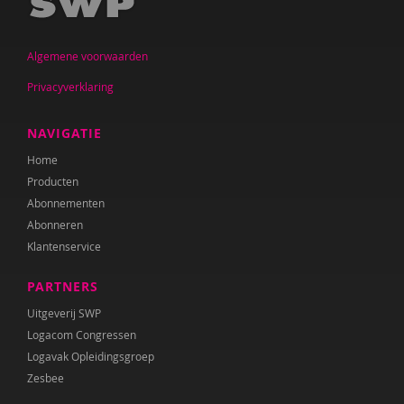
Jan De Mets
Algemene voorwaarden
Vicky Dellas
Privacyverklaring
A. van Dinther-Erkens
Angela van Dinther-Erkens
NAVIGATIE
Home
Nanne van Doorn
Producten
Wieteke van Dort
Abonnementen
Abonneren
Lonneke van Elburg
Klantenservice
Denise Enthoven
PARTNERS
Belinda Fallaux
Uitgeverij SWP
Logacom Congressen
Paula Fikkert
Logavak Opleidingsgroep
Zesbee
Yolanda Geleynse