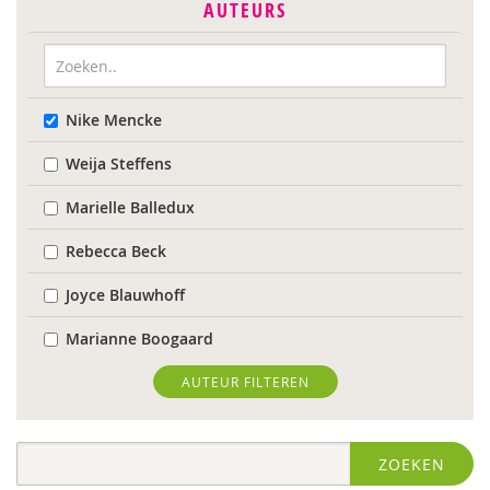
AUTEURS
Nike Mencke
Weija Steffens
Marielle Balledux
Rebecca Beck
Joyce Blauwhoff
Marianne Boogaard
Rhodé van den Born
AUTEUR FILTEREN
Caroline Boudry
ZOEKEN
Marik Broere