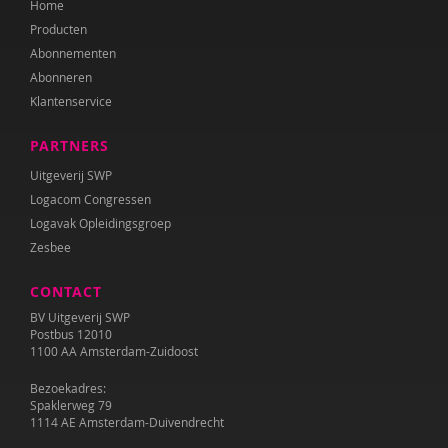
Home
Juul Klarenbeek
Producten
Katrien van Laere
Abonnementen
Abonneren
Lien Van Laere
Klantenservice
Liesbeth Lambert
PARTNERS
Irma Land
Uitgeverij SWP
Logacom Congressen
Leontien Noorlander
Logavak Opleidingsgroep
Zesbee
Mandy Pijl
CONTACT
Elke van Riel
BV Uitgeverij SWP
Ellen Rutgeerts
Postbus 12010
1100 AA Amsterdam-Zuidoost
Wilma Schepers
Bezoekadres:
Spaklerweg 79
Pauline Slot
1114 AE Amsterdam-Duivendrecht