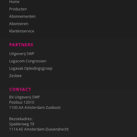
Home
Audrey van den Ham
Producten
Simon Hay
Abonnementen
Abonneren
Nienke van Heerde
Klantenservice
Saskia Henderson
PARTNERS
Jolien Hesselberth
Uitgeverij SWP
Logacom Congressen
Josette Hoex
Logavak Opleidingsgroep
Zesbee
Erik Jan de Wilde
CONTACT
Barbara Janssen
BV Uitgeverij SWP
Katie Lee Weille
Postbus 12010
1100 AA Amsterdam-Zuidoost
Paul Leseman
Bezoekadres:
Spaklerweg 79
Myrte van Lonkhuijsen
1114 AE Amsterdam-Duivendrecht