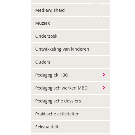
Mediawijsheid
Muziek
Onderzoek
Ontwikkeling van kinderen
Ouders
Pedagogiek HBO
Pedagogisch werken MBO
Pedagogische dossiers
Praktische activiteiten
Seksualiteit