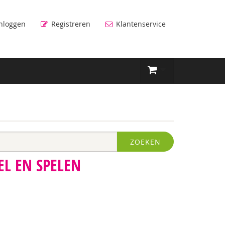
nloggen
Registreren
Klantenservice
ZOEKEN
EL EN SPELEN