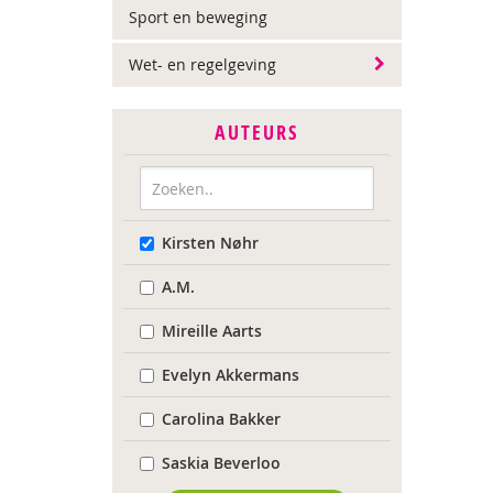
Sport en beweging
Wet- en regelgeving
AUTEURS
Kirsten Nøhr
A.M.
Mireille Aarts
Evelyn Akkermans
Carolina Bakker
Saskia Beverloo