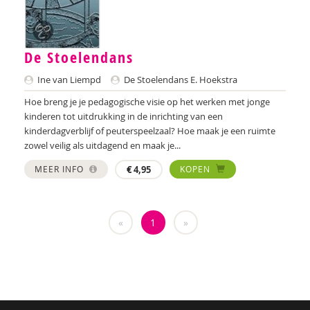
Annelies Bergmans
Bram Berkhout
De Stoelendans
Louise Berkhout
Ine van Liempd
De Stoelendans E. Hoekstra
Hoe breng je je pedagogische visie op het werken met jonge
Brenda Berns
kinderen tot uitdrukking in de inrichting van een
kinderdagverblijf of peuterspeelzaal? Hoe maak je een ruimte
Tony Bertram
zowel veilig als uitdagend en maak je...
Brenda Best
MEER INFO
€
4,95
KOPEN
Annemiek van Beurden
Annemiek Beurden, van
«
1
»
Saskia van Beveren
Saskia Beverloo
Iva Bicanic