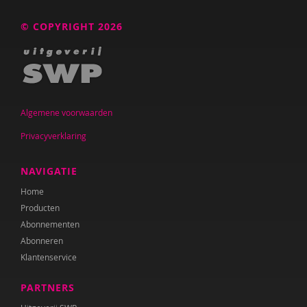
Anne Bijsterbosch
© COPYRIGHT 2026
Joyce Blauwhoff
Geraldien Blokland
Robbert Blokland
Algemene voorwaarden
Theo Blom
Privacyverklaring
Esther Blondelle
NAVIGATIE
Mascha Boelaars
Home
Marieke Boelhouwer
Producten
Abonnementen
Wendy Boesveld
Abonneren
Klantenservice
Eveline Bogers
PARTNERS
Jolien Boksebeld