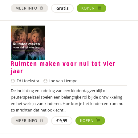
Sebastiaan Baauw
MEER INFO
Gratis
KOPEN
Anne-Floor Bakker
Carolina Bakker
Ina Bakker
Pieter Paul Bakker
Ruimten maken voor nul tot vier
Marielle Balledux
jaar
Miriam Barendregt
Ed Hoekstra
Ine van Liempd
Ana del Barrio Saiz
De inrichting en indeling van een kinderdagverblijf of
peuterspeelzaal spelen een belangrijke rol bij de ontwikkeling
Rina Bartels
en het welzijn van kinderen. Hoe kun je het kindercentrum nu
zo inrichten dat het ook echt...
Zeina Bassa
MEER INFO
€
9,95
KOPEN
Daniëlla Bastin
Henriet Bathoorn