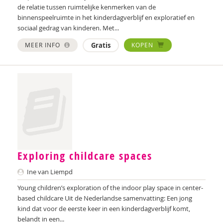
Nilay Ardjosemito
de relatie tussen ruimtelijke kenmerken van de
binnenspeelruimte in het kinderdagverblijf en exploratief en
Nishaan Ardjosemito
sociaal gedrag van kinderen. Met...
MEER INFO
Gratis
KOPEN
Siela Ardjosemito-Jethoe
René Arends
Chantal Ariens
Silke van Arum
Nicole van Asten
Diverse auteurs
Exploring childcare spaces
Roli Ayutsede
Ine van Liempd
Rosalie Baan
Young children’s exploration of the indoor play space in center-
based childcare Uit de Nederlandse samenvatting: Een jong
Ben Baarda
kind dat voor de eerste keer in een kinderdagverblijf komt,
belandt in een...