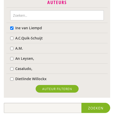
AUTEURS
Ine van Liempd
A.C.Quik-Schuijt
A.M.
An Leysen,
Casaludo,
Dietlinde Willockx
Landelijk Kenniscentrum LVB
AUTEUR FILTEREN
Respect Foundation
ZOEKEN
Sardes