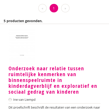
Weija Steffens
«
1
»
Mireille Aarts
5 producten gevonden.
Brenda Abrahamse-Van Beek
Marijke Adema
Ilse Aerden
Pauline van Aken
Evelyn Akkermans
Onderzoek naar relatie tussen
ruimtelijke kenmerken van
Robbert Almekinders
binnenspeelruimte in
Teatske Altenburg
kinderdagverblijf en exploratief en
sociaal gedrag van kinderen
Creative Learning and Play
Ine van Liempd
Iris Andriessen
Dit proefschrift beschrijft de resultaten van een onderzoek naar