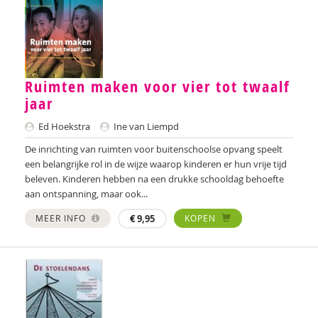
Laura Batstra
Rebecca Beck
Ruimten maken voor vier tot twaalf
Anke van Beckhoven
jaar
Celeste Bekkering
Ed Hoekstra
Ine van Liempd
Joop Berding
De inrichting van ruimten voor buitenschoolse opvang speelt
een belangrijke rol in de wijze waarop kinderen er hun vrije tijd
Kim van den Berg
beleven. Kinderen hebben na een drukke schooldag behoefte
aan ontspanning, maar ook...
Maria Hetty van den Berg
MEER INFO
€
9,95
KOPEN
Nicolette van den Berg
Remco van den Berg
Tonny van den Berg
Willeke van den Berg-Meijerhoven