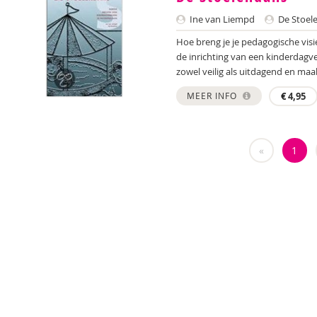
Ine van Liempd
De Stoele
Hoe breng je je pedagogische visi
de inrichting van een kinderdagve
zowel veilig als uitdagend en maak 
MEER INFO
€
4,95
«
1