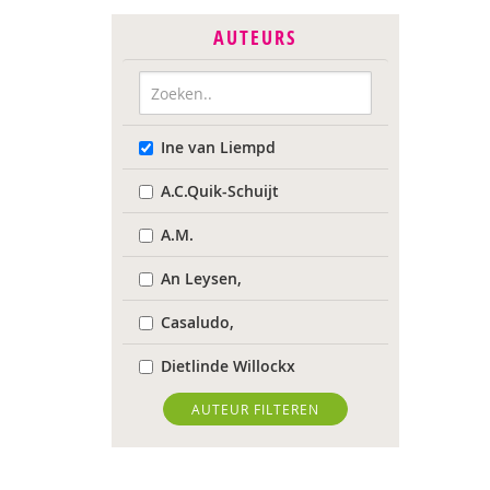
AUTEURS
Ine van Liempd
A.C.Quik-Schuijt
A.M.
An Leysen,
Casaludo,
Dietlinde Willockx
Landelijk Kenniscentrum
AUTEUR FILTEREN
LVB
Respect Foundation