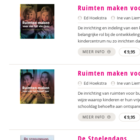
Ruimten maken voor
Ed Hoekstra
Ine van Lie
De inrichting en indeling van een
belangrijke rol bij de ontwikkelin
kindercentrum nu zo inrichten dat
MEER INFO
€
9,95
Ruimten maken voor
Ed Hoekstra
Ine van Lie
De inrichting van ruimten voor bu
wijze waarop kinderen er hun vri
schooldag behoefte aan ontspann
MEER INFO
€
9,95
De Stoelendans