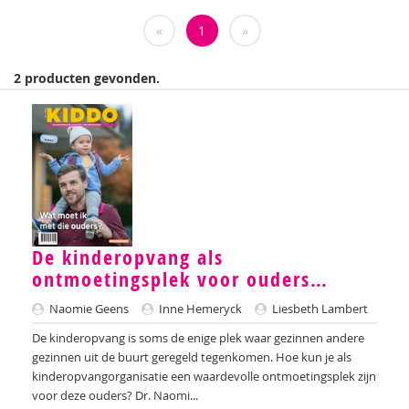
Weija Steffens
«
1
»
Mireille Aarts
2 producten gevonden.
Brenda Abrahamse-Van Beek
Marijke Adema
Ilse Aerden
Pauline van Aken
Evelyn Akkermans
De kinderopvang als
ontmoetingsplek voor ouders…
Robbert Almekinders
Naomie Geens
Inne Hemeryck
Liesbeth Lambert
Teatske Altenburg
De kinderopvang is soms de enige plek waar gezinnen andere
Creative Learning and Play
gezinnen uit de buurt geregeld tegenkomen. Hoe kun je als
kinderopvangorganisatie een waardevolle ontmoetingsplek zijn
Iris Andriessen
voor deze ouders? Dr. Naomi...