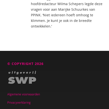
hoofdredacteur Wilma Schepers legde deze
vragen voor aan Marijke Schuurkes van
PPINK. ‘Niet iedereen hoeft omhoog te
klimmen. Je kunt je ook in de breedte
ontwikkelen.’
© COPYRIGHT 2026
Algemene voorwaarden
Privacyverklaring