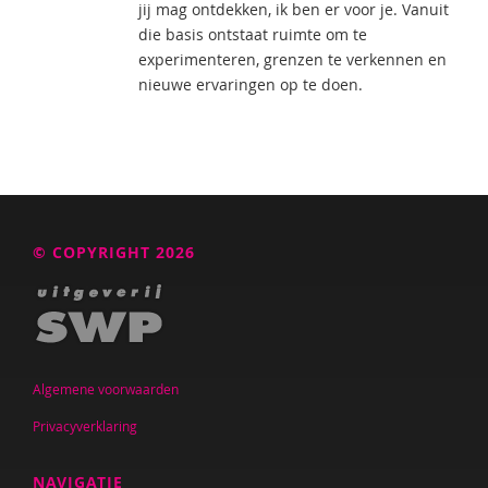
jij mag ontdekken, ik ben er voor je. Vanuit
die basis ontstaat ruimte om te
experimenteren, grenzen te verkennen en
nieuwe ervaringen op te doen.
© COPYRIGHT 2026
Algemene voorwaarden
Privacyverklaring
NAVIGATIE