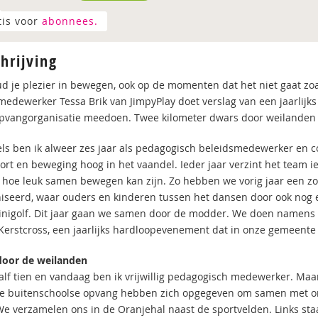
tis voor
abonnees.
hrijving
d je plezier in bewegen, ook op de momenten dat het niet gaat zoa
medewerker Tessa Brik van JimpyPlay doet verslag van een jaarli
pvangorganisatie meedoen. Twee kilometer dwars door weilanden
ls ben ik alweer zes jaar als pedagogisch beleidsmedewerker en c
port en beweging hoog in het vaandel. Ieder jaar verzint het team 
 hoe leuk samen bewegen kan zijn. Zo hebben we vorig jaar een 
iseerd, waar ouders en kinderen tussen het dansen door ook nog e
inigolf. Dit jaar gaan we samen door de modder. We doen namens 
Kerstcross, een jaarlijks hardloopevenement dat in onze gemeent
door de weilanden
half tien en vandaag ben ik vrijwillig pedagogisch medewerker. Maar
e buitenschoolse opvang hebben zich opgegeven om samen met on
We verzamelen ons in de Oranjehal naast de sportvelden. Links sta