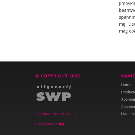
JimpyPl
beantwo
spannin
mij. ‘Da
mag ook
© COPYRIGHT 2026
NAVI
Home
Product
Abonne
Abonne
Algemene voorwaarden
Klanten
Privacyverklaring