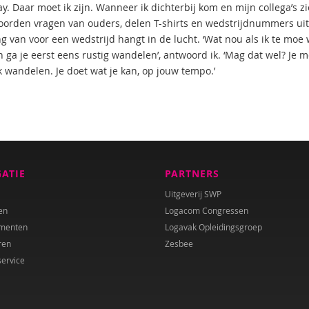
ay. Daar moet ik zijn. Wanneer ik dichterbij kom en mijn collega’s 
orden vragen van ouders, delen T-shirts en wedstrijdnummers uit
g van voor een wedstrijd hangt in de lucht. ‘Wat nou als ik te moe
n ga je eerst eens rustig wandelen’, antwoord ik. ‘Mag dat wel? Je mo
 wandelen. Je doet wat je kan, op jouw tempo.’
GATIE
PARTNERS
Uitgeverij SWP
en
Logacom Congressen
menten
Logavak Opleidingsgroep
ren
Zesbee
service