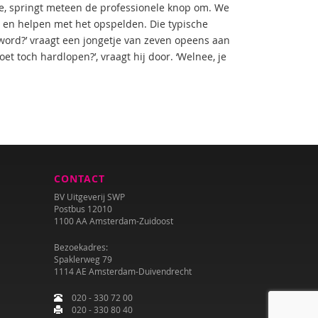
zie, springt meteen de professionele knop om. We
 en helpen met het opspelden. Die typische
 word?’ vraagt een jongetje van zeven opeens aan
et toch hardlopen?’, vraagt hij door. ‘Welnee, je
CONTACT
BV Uitgeverij SWP
Postbus 12010
1100 AA Amsterdam-Zuidoost
Bezoekadres:
Spaklerweg 79
1114 AE Amsterdam-Duivendrecht
020 - 330 72 00
020 - 330 80 40