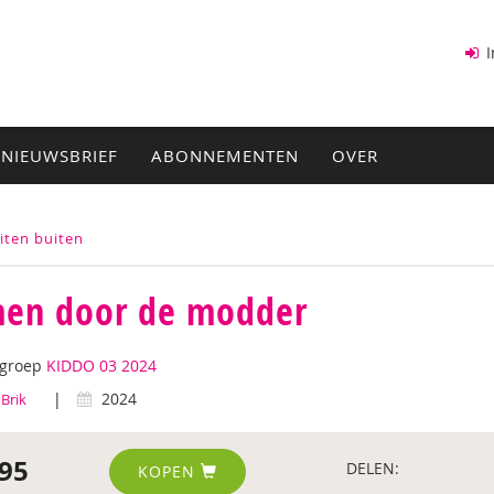
I
NIEUWSBRIEF
ABONNEMENTEN
OVER
eiten buiten
en door de modder
tgroep
KIDDO 03 2024
|
2024
 Brik
95
DELEN:
KOPEN