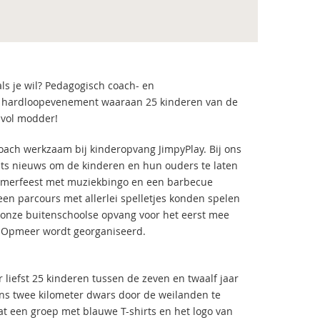
ls je wil? Pedagogisch coach- en
jks hardloopevenement waaraan 25 kinderen van de
 vol modder!
oach werkzaam bij kinderopvang JimpyPlay. Bij ons
iets nieuws om de kinderen en hun ouders te laten
zomerfeest met muziekbingo en een barbecue
en parcours met allerlei spelletjes konden spelen
onze buitenschoolse opvang voor het eerst mee
e Opmeer wordt georganiseerd.
 liefst 25 kinderen tussen de zeven en twaalf jaar
s twee kilometer dwars door de weilanden te
at een groep met blauwe T-shirts en het logo van