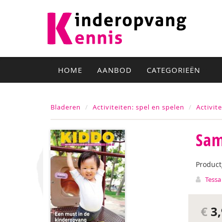
HOME
AANBOD
CATEGORIEËN
Bladeren
Activiteiten: spel en spelen
Activit
Sam
Produc
Tessa
€
3,