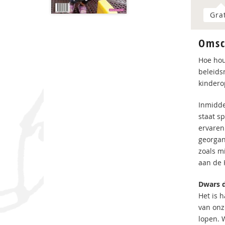
Gra
Omsc
Hoe hou
beleids
kindero
Inmidde
staat s
ervaren
georgan
zoals m
aan de 
Dwars 
Het is 
van onz
lopen. 