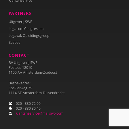
Klantenservice
PARTNERS
Uitgeverij SWP
Logacom Congressen
Logavak Opleidingsgroep
Zesbee
CONTACT
BV Uitgeverij SWP
Postbus 12010
1100 AA Amsterdam-Zuidoost
Bezoekadres:
Spaklerweg 79
1114 AE Amsterdam-Duivendrecht
020 - 330 72 00
020 - 330 80 40
klantenservice@mailswp.com