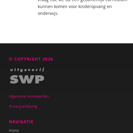
kunnen komen voor kinderopvang en
onderwijs.
© COPYRIGHT 2026
Algemene voorwaarden
Privacyverklaring
NAVIGATIE
Home