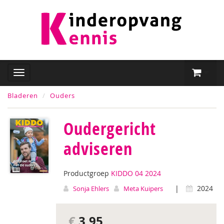
Bladeren
Ouders
Oudergericht
adviseren
Productgroep
KIDDO 04 2024
|
2024
Sonja Ehlers
Meta Kuipers
€
3,95