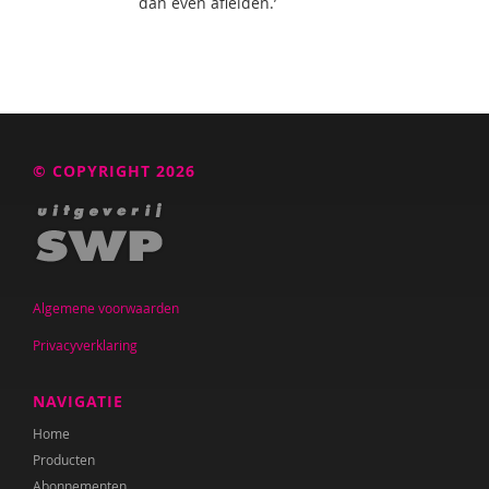
dan even afleiden.’
© COPYRIGHT 2026
Algemene voorwaarden
Privacyverklaring
NAVIGATIE
Home
Producten
Abonnementen