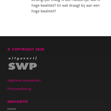
hoge kwaliteit? En wat draagt bij aan een
hoge kwaliteit?
© COPYRIGHT 2026
Algemene voorwaarden
Privacyverklaring
NAVIGATIE
Home