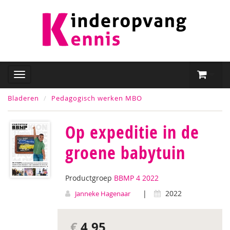
Bladeren
Pedagogisch werken MBO
Op expeditie in de
groene babytuin
Productgroep
BBMP 4 2022
|
2022
Janneke Hagenaar
€
4,95