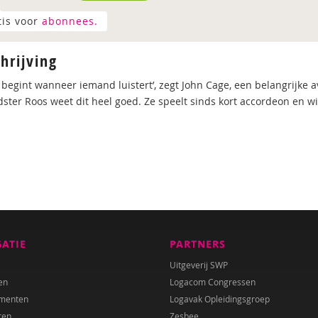
tis voor
abonnees.
hrijving
 begint wanneer iemand luistert’, zegt John Cage, een belangrijke 
dster Roos weet dit heel goed. Ze speelt sinds kort accordeon en wi
GATIE
PARTNERS
Uitgeverij SWP
en
Logacom Congressen
menten
Logavak Opleidingsgroep
ren
Zesbee