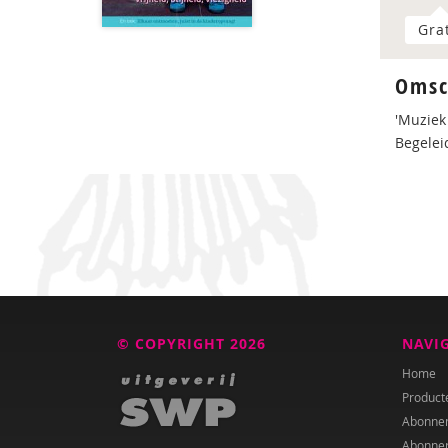
Gra
Omsc
'Muziek
Begelei
© COPYRIGHT 2026
NAVI
Home
Product
Abonne
Abonne