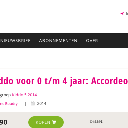
I
NIEUWSBRIEF
ABONNEMENTEN
OVER
ddo voor 0 t/m 4 jaar: Accord
tgroep
Kiddo 5 2014
|
2014
ine Boudry
90
DELEN:
KOPEN