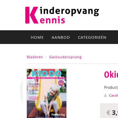
HOME
AANBOD
CATEGORIEËN
Bladeren
Gastouderopvang
Oki
Produc
Carol
€
3,