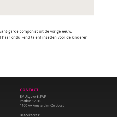
avant-garde componist uit de vorige eeuw.
l haar ontluikend talent inzetten voor de kinderen.
CONTACT
BV Uitgeverij SWP
Postbus 12010
1100 AA Amsterdam-Zuidoost
Bezoekadres: