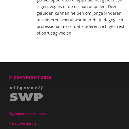
regen, vogels of de oceaan afspelen. Deze
geluiden kunnen helpen om jonge kinderen
te kalmeren, vooral wanneer de pedagogisch
professional merkt dat kinderen zich gestrest
of onrustig voelen.
© COPYRIGHT 2026
Algemene voorwaarden
Privacyverklaring