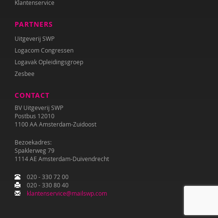
Klantenservice
PARTNERS
Uitgeverij SWP
Logacom Congressen
Logavak Opleidingsgroep
Zesbee
CONTACT
BV Uitgeverij SWP
Postbus 12010
1100 AA Amsterdam-Zuidoost
Bezoekadres:
Spaklerweg 79
1114 AE Amsterdam-Duivendrecht
020 - 330 72 00
020 - 330 80 40
klantenservice@mailswp.com