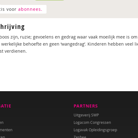
tis voor
abonnees.
hrijving
 boos zijn, ruzie; gevoelens en gedrag waar vaak moeilijk mee is om
 werkelijke behoefte en geen ‘wangedrag’. Kinderen hebben veel lief
st verdienen.
GATIE
PARTNERS
Uitgeverij SWP
en
Logacom Congressen
menten
Logavak Opleidingsgroep
ren
Zesbee