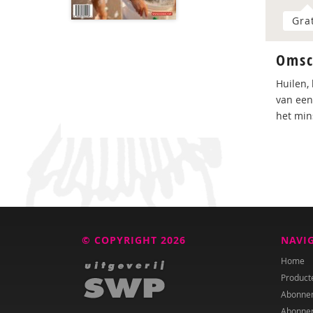
Gra
Omsc
Huilen,
van een
het min
© COPYRIGHT 2026
NAVI
Home
Product
Abonne
Abonne