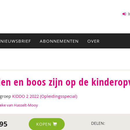
I
NIEUWSBRIEF
ABONNEMENTEN
OVER
len en boos zijn op de kindero
tgroep
KIDDO 2 2022 (Opleidingsspecial)
ke van Hasselt-Mooy
95
DELEN:
KOPEN