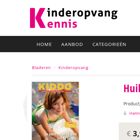
HOME
AANBOD
CATEGORIEËN
Bladeren
Kinderopvang
Hui
Produc
Hanne
€
3,