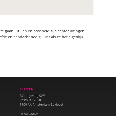
 te gaan. Huilen en boosheid zijn echter uitingen
de en aandacht nodig, juist als ze het eigenlijk
CONTACT
BV Uitgeverij SWP
Postbus 12010
1100 AA Amsterdam-Zuidoost
Bezoekadres: