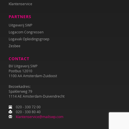
Klantenservice
PARTNERS
Uitgeverij SWP
Logacom Congressen
Logavak Opleidingsgroep
Zesbee
CONTACT
BV Uitgeverij SWP
Postbus 12010
1100 AA Amsterdam-Zuidoost
Bezoekadres:
Spaklerweg 79
1114 AE Amsterdam-Duivendrecht
020 - 330 72 00
020 - 330 80 40
klantenservice@mailswp.com