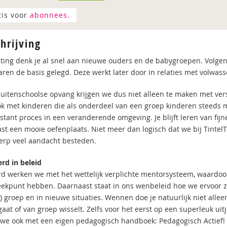
tis voor
abonnees.
hrijving
hting denk je al snel aan nieuwe ouders en de babygroepen. Volge
jaren de basis gelegd. Deze werkt later door in relaties met volwa
uitenschoolse opvang krijgen we dus niet alleen te maken met ver
k met kinderen die als onderdeel van een groep kinderen steeds m
tant proces in een veranderende omgeving. Je blijft leren van fijne
st een mooie oefenplaats. Niet meer dan logisch dat we bij TintelTui
rp veel aandacht besteden.
rd in beleid
rd werken we met het wettelijk verplichte mentorsysteem, waardoo
ekpunt hebben. Daarnaast staat in ons wenbeleid hoe we ervoor zo
) groep en in nieuwe situaties. Wennen doe je natuurlijk niet allee
aat of van groep wisselt. Zelfs voor het eerst op een superleuk uitj
we ook met een eigen pedagogisch handboek: Pedagogisch Actief! 