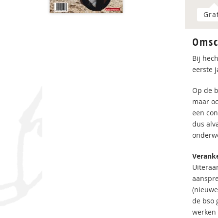
Gra
Omsc
Bij hec
eerste 
Op de b
maar oo
een cons
dus alva
onderwe
Veranke
Uiteraa
aanspre
(nieuwe
de bso g
werken 