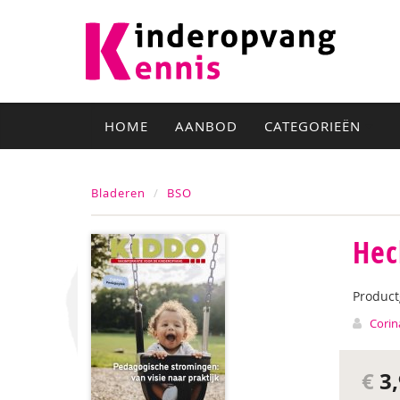
HOME
AANBOD
CATEGORIEËN
Bladeren
BSO
Hec
Produc
Corin
€
3,