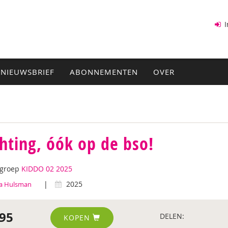
I
NIEUWSBRIEF
ABONNEMENTEN
OVER
hting, óók op de bso!
tgroep
KIDDO 02 2025
|
2025
a Hulsman
95
DELEN:
KOPEN