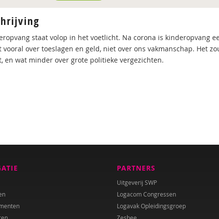
hrijving
eropvang staat volop in het voetlicht. Na corona is kinderopvang e
t vooral over toeslagen en geld, niet over ons vakmanschap. Het z
t, en wat minder over grote politieke vergezichten.
GATIE
PARTNERS
Uitgeverij SWP
en
Logacom Congressen
menten
Logavak Opleidingsgroep
ren
Zesbee