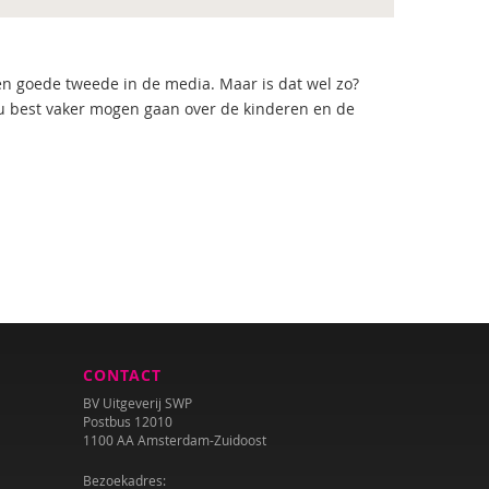
en goede tweede in de media. Maar is dat wel zo?
ou best vaker mogen gaan over de kinderen en de
CONTACT
BV Uitgeverij SWP
Postbus 12010
1100 AA Amsterdam-Zuidoost
Bezoekadres: