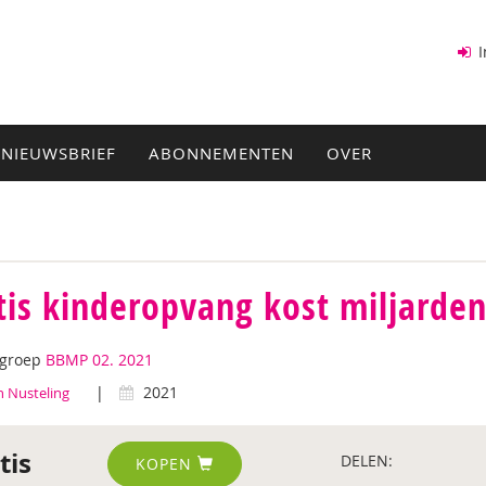
I
NIEUWSBRIEF
ABONNEMENTEN
OVER
tis kinderopvang kost miljarde
tgroep
BBMP 02. 2021
|
2021
n Nusteling
tis
DELEN:
KOPEN