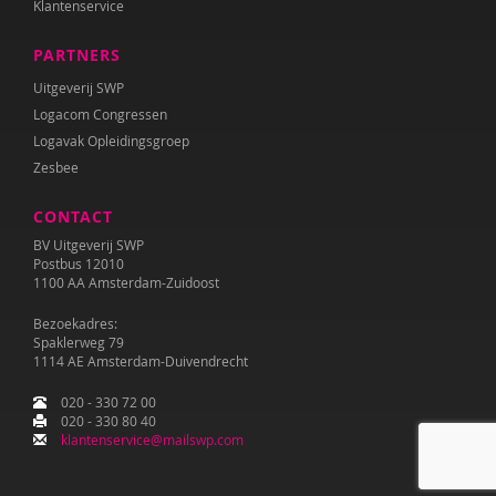
Klantenservice
PARTNERS
Uitgeverij SWP
Logacom Congressen
Logavak Opleidingsgroep
Zesbee
CONTACT
BV Uitgeverij SWP
Postbus 12010
1100 AA Amsterdam-Zuidoost
Bezoekadres:
Spaklerweg 79
1114 AE Amsterdam-Duivendrecht
020 - 330 72 00
020 - 330 80 40
klantenservice@mailswp.com