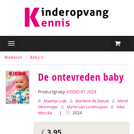
Bladeren
Baby's
De ontevreden baby
Productgroep
KIDDO 01 2024
Maartje Luijk
Marilene de Zeeuw
Merel
Obermeijer
Myrte van Lonkhuijsen
Nike
|
2024
Mencke
€
3,95