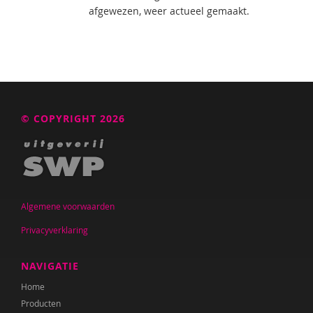
afgewezen, weer actueel gemaakt.
© COPYRIGHT 2026
Algemene voorwaarden
Privacyverklaring
NAVIGATIE
Home
Producten