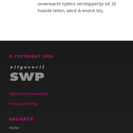
onverwacht tijdens verstoppertje tot 20
hoorde tellen, werd ik enorm blij.
© COPYRIGHT 2026
Algemene voorwaarden
Privacyverklaring
NAVIGATIE
Home