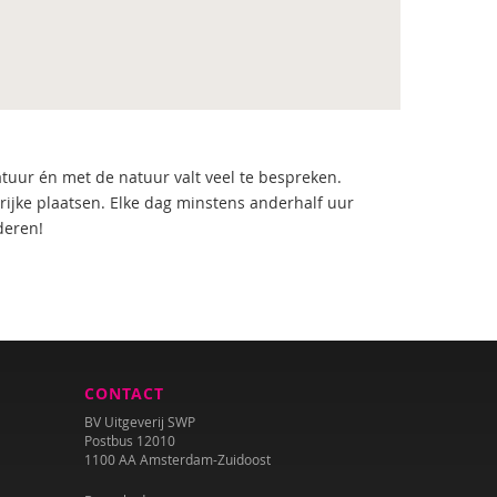
tuur én met de natuur valt veel te bespreken.
ijke plaatsen. Elke dag minstens anderhalf uur
deren!
CONTACT
BV Uitgeverij SWP
Postbus 12010
1100 AA Amsterdam-Zuidoost