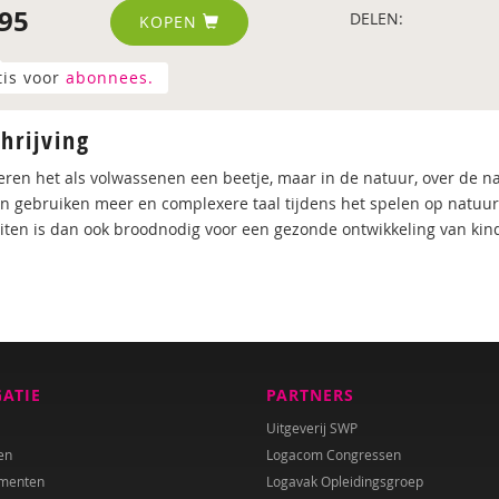
95
DELEN:
KOPEN
tis voor
abonnees.
hrijving
eren het als volwassenen een beetje, maar in de natuur, over de na
n gebruiken meer en complexere taal tijdens het spelen op natuurr
iten is dan ook broodnodig voor een gezonde ontwikkeling van kin
GATIE
PARTNERS
Uitgeverij SWP
en
Logacom Congressen
menten
Logavak Opleidingsgroep