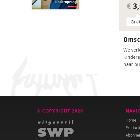
€
3,
Gra
Omsc
We verl
Kindere
naar bu
© COPYRIGHT 2026
NAVI
Home
Product
Abonne