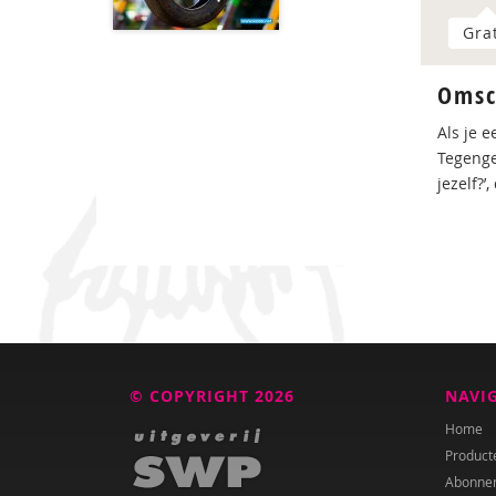
Gra
Omsc
Als je e
Tegenge
jezelf?’
© COPYRIGHT 2026
NAVI
Home
Product
Abonne