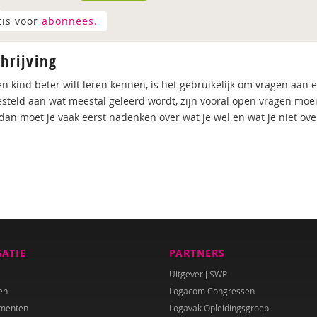
tis voor
abonnees.
hrijving
en kind beter wilt leren kennen, is het gebruikelijk om vragen aan ee
steld aan wat meestal geleerd wordt, zijn vooral open vragen moeili
, dan moet je vaak eerst nadenken over wat je wel en wat je niet over
GATIE
PARTNERS
Uitgeverij SWP
en
Logacom Congressen
menten
Logavak Opleidingsgroep