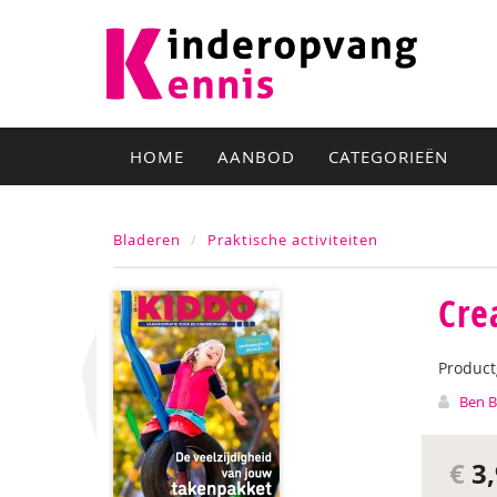
HOME
AANBOD
CATEGORIEËN
Bladeren
Praktische activiteiten
Cre
Produc
Ben B
€
3,