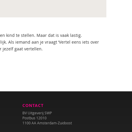
n kind te stellen. Maar dat is vaak lastig.
jk. Als iemand aan je vraagt ‘Vertel eens iets over
 jezelf gaat vertellen.
CONTACT
BV Uitgeverij SWP
Postbus 12010
1100 AA Amsterdam-Zuidoost