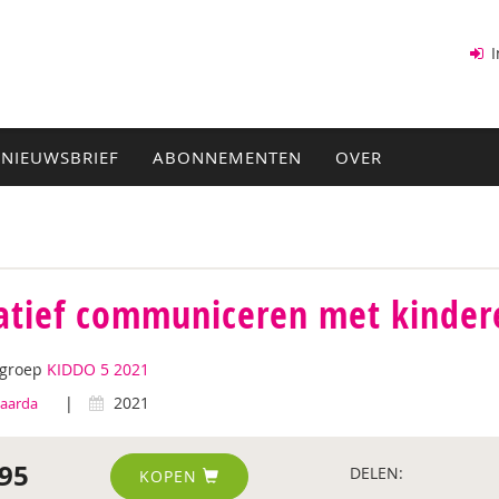
I
NIEUWSBRIEF
ABONNEMENTEN
OVER
atief communiceren met kinder
tgroep
KIDDO 5 2021
|
2021
aarda
95
DELEN:
KOPEN