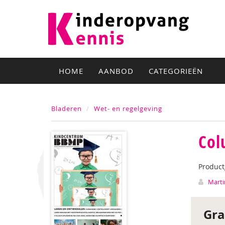
HOME
AANBOD
CATEGORIEËN
Bladeren
Wet- en regelgeving
Col
Produc
Marti
Gra