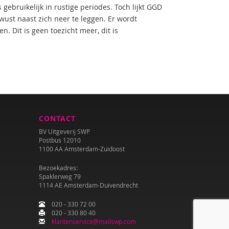
ebruikelijk in rustige periodes. Toch lijkt GGD
ust naast zich neer te leggen. Er wordt
. Dit is geen toezicht meer, dit is
CONTACT
BV Uitgeverij SWP
Postbus 12010
1100 AA Amsterdam-Zuidoost
Bezoekadres:
Spaklerweg 79
1114 AE Amsterdam-Duivendrecht
020 - 330 72 00
020 - 330 80 40
klantenservice@mailswp.com