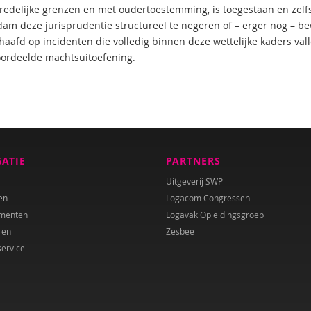
redelijke grenzen en met oudertoestemming, is toegestaan en zelfs g
am deze jurisprudentie structureel te negeren of – erger nog – bew
afd op incidenten die volledig binnen deze wettelijke kaders vallen
ordeelde machtsuitoefening.
GATIE
PARTNERS
Uitgeverij SWP
en
Logacom Congressen
menten
Logavak Opleidingsgroep
ren
Zesbee
service