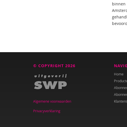
binnen 
Amsterd
gehandha
bevooro
© COPYRIGHT 2026
NAVI
Home
Product
Abonne
Abonne
Algemene voorwaarden
Klanten
Privacyverklaring