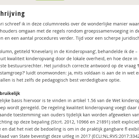
hrijving
ari schreef ik in deze columnreeks over de wonderlijke manier w
thouders omgaan met de regels rondom groepssamenvoeging in de 
 en een aantal procedures verder. Tijd voor een scherpe juridisc
olumn, getiteld ‘Knevelarij in de Kinderopvang’, behandelde ik de – 
uit kwaliteit kinderopvang door de lokale overheid, en hoe deze in 
ste bestuursrechter. Het juridisch correcte antwoord op de vraag 
stamgroep?’ luidt onomwonden: ja, mits voldaan is aan de in wet en
vallen is het zelfs de pedagogisch best verdedigbare optie.
bruikelijk
elijke basis hiervoor is te vinden in artikel 1.56 van de Wet kinde
ep wordt geregeld. De regeling kwaliteit kinderopvang voegt daar in
aande toestemming van ouders tijdelijk kan worden afgeweken van
chting op deze bepaling (Stcrt. 2012, 10966 en 21891) stelt expliciet 
 en dat het niet de bedoeling is om in de praktijk gangbare fl exib
Raad van State bevestigt deze uitleg in 2017 (ECLI:NL:RVS:2017:3342