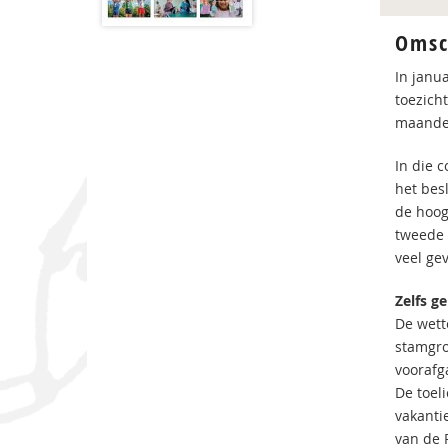
Omsc
In janu
toezich
maanden
In die c
het besl
de hoog
tweede 
veel ge
Zelfs ge
De wett
stamgro
voorafg
De toeli
vakantie
van de 