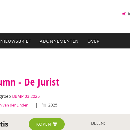
I
NIEUWSBRIEF
ABONNEMENTEN
OVER
umn - De Jurist
tgroep
BBMP 03 2025
|
2025
n van der Linden
tis
DELEN:
KOPEN