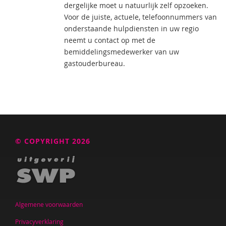
dergelijke moet u natuurlijk zelf opzoeken.
Voor de juiste, actuele, telefoonnummers van
onderstaande hulpdiensten in uw regio
neemt u contact op met de
bemiddelingsmedewerker van uw
gastouderbureau.
© COPYRIGHT 2026
Algemene voorwaarden
Privacyverklaring