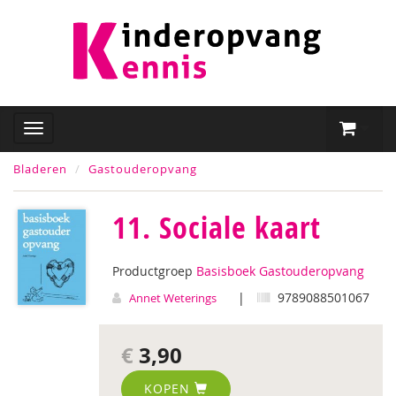
Bladeren
Gastouderopvang
11. Sociale kaart
Productgroep
Basisboek Gastouderopvang
|
9789088501067
Annet Weterings
€
3,90
KOPEN