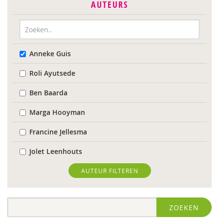
AUTEURS
Anneke Guis
Roli Ayutsede
Ben Baarda
Marga Hooyman
Francine Jellesma
Jolet Leenhouts
Karin van der Meulen
AUTEUR FILTEREN
Sabine Plemper
ZOEKEN
Suzanne Wardenaar