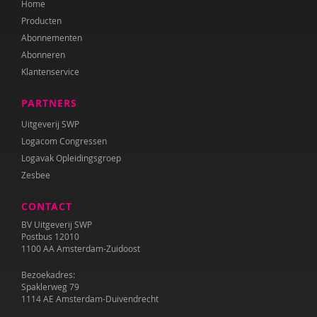
Home
Katrien Brys
Producten
Ed Buitenhek
Abonnementen
Abonneren
Wouter Bulckaert
Klantenservice
Marjolijn Distelbrink
PARTNERS
Leen Dom
Uitgeverij SWP
Logacom Congressen
Edith van Eck
Logavak Opleidingsgroep
Zesbee
Sonja Ehlers
CONTACT
Tirtsa Ehrlich
BV Uitgeverij SWP
Belinda Fallaux
Postbus 12010
1100 AA Amsterdam-Zuidoost
Naomi Geens
Bezoekadres:
Spaklerweg 79
Naomie Geens
1114 AE Amsterdam-Duivendrecht