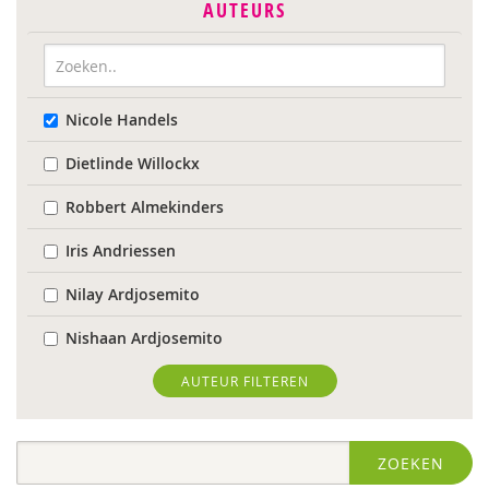
AUTEURS
Nicole Handels
Dietlinde Willockx
Robbert Almekinders
Iris Andriessen
Nilay Ardjosemito
Nishaan Ardjosemito
Siela Ardjosemito-Jethoe
AUTEUR FILTEREN
Nicole van Asten
ZOEKEN
Ina Bakker