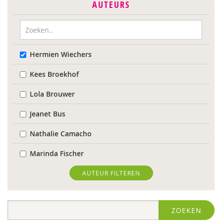
AUTEURS
Hermien Wiechers
Kees Broekhof
Lola Brouwer
Jeanet Bus
Nathalie Camacho
Marinda Fischer
Sieneke Goorhuis-Brouwer
AUTEUR FILTEREN
Jolien Hesselberth
ZOEKEN
IJsbrand Jepma