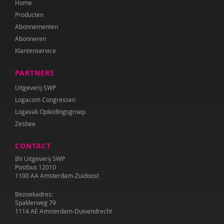
Home
Annet Weterings
Producten
Iris Wierdsma
Abonnementen
Abonneren
Merel van der Wouden
Klantenservice
PARTNERS
Uitgeverij SWP
Logacom Congressen
Logavak Opleidingsgroep
Zesbee
CONTACT
BV Uitgeverij SWP
Postbus 12010
1100 AA Amsterdam-Zuidoost
Bezoekadres:
Spaklerweg 79
1114 AE Amsterdam-Duivendrecht