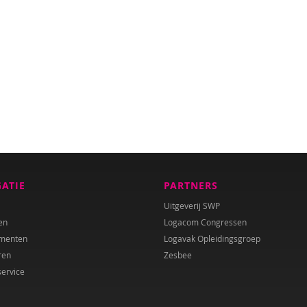
GATIE
PARTNERS
Uitgeverij SWP
en
Logacom Congressen
menten
Logavak Opleidingsgroep
ren
Zesbee
service