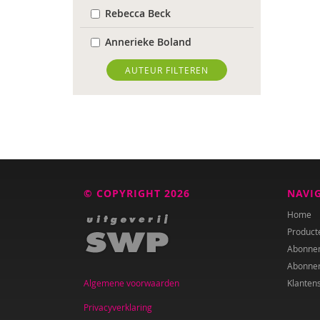
Rebecca Beck
Annerieke Boland
Wendy Bontje
AUTEUR FILTEREN
Wanda Bosbaan
Caroline Boudry
Marion Breg
Tessa Brik
© COPYRIGHT 2026
NAVI
Ed Buitenhek
Home
Product
Wouter Bulckaert
Abonne
Abonne
Ingrid Bunnik
Algemene voorwaarden
Klanten
Roxanna Camfferman
Privacyverklaring