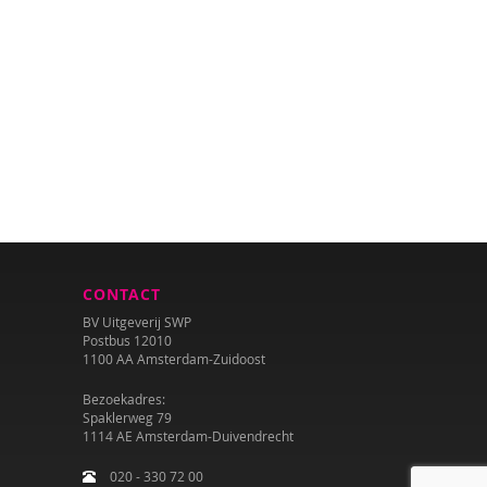
CONTACT
BV Uitgeverij SWP
Postbus 12010
1100 AA Amsterdam-Zuidoost
Bezoekadres:
Spaklerweg 79
1114 AE Amsterdam-Duivendrecht
020 - 330 72 00