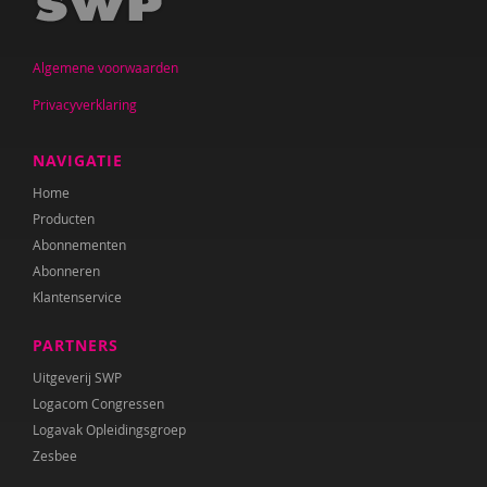
Jan De Mets
Algemene voorwaarden
Vicky Dellas
Privacyverklaring
A. van Dinther-Erkens
Angela van Dinther-Erkens
NAVIGATIE
Home
Nanne van Doorn
Producten
Wieteke van Dort
Abonnementen
Abonneren
Lonneke van Elburg
Klantenservice
Denise Enthoven
PARTNERS
Belinda Fallaux
Uitgeverij SWP
Logacom Congressen
Paula Fikkert
Logavak Opleidingsgroep
Zesbee
Yolanda Geleynse