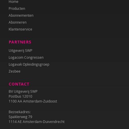
Home
Kirsten Nøhr
Producten
Yasmine Oudriss-Kamouni
Abonnementen
Abonneren
Anne Pennings
Klantenservice
Mirjana Petrović
PARTNERS
Bodine Romijn
Uitgeverij SWP
Logacom Congressen
Félice van der Sande
Logavak Opleidingsgroep
Zesbee
Wilma Schepers
CONTACT
Jeroen Schipper
BV Uitgeverij SWP
Elly Singer
Postbus 12010
1100 AA Amsterdam-Zuidoost
Pauline Slot
Bezoekadres:
Spaklerweg 79
Sanne Spiero
1114 AE Amsterdam-Duivendrecht