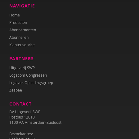
Manon de Vos
NAVIGATIE
Home
Nienke Vrolijk
Producten
Marieke van der Zanden
Abonnementen
Abonneren
Klantenservice
PARTNERS
Uitgeverij SWP
Logacom Congressen
Logavak Opleidingsgroep
Zesbee
CONTACT
BV Uitgeverij SWP
Postbus 12010
1100 AA Amsterdam-Zuidoost
Bezoekadres: