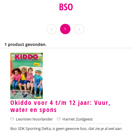
BSO
Caroline Boudry
Joanna Brands
«
1
»
Ed Buitenhek
Wouter Bulckaert
1 product gevonden.
Margriet Chorus
Belinda Fallaux
Fleur Hartel
Simon Hay
Nienke van Heerde
Okiddo voor 4 t/m 12 jaar: Vuur,
water en spons
Josette Hoex
Leontien Noorlander
Harriet Zuidgeest
Simone den Hollander
Bso SDK Sporting Delta, is geen gewone bso, dat zie je al wel aan