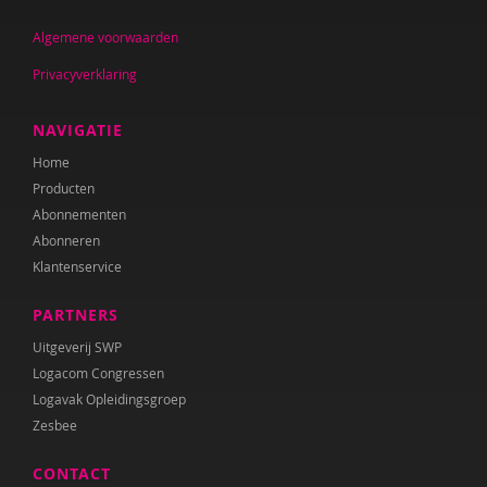
Marieke Kramer
Algemene voorwaarden
Eke Krijnen
Privacyverklaring
Fenna Kruijsse
NAVIGATIE
Mireille Kuijpers
Home
Floortje Kunseler
Producten
Abonnementen
Katrien van Laere
Abonneren
Lien Van Laere
Klantenservice
Fien Lannoye
PARTNERS
Uitgeverij SWP
Esther van der Leek
Logacom Congressen
Lisa van Leenen
Logavak Opleidingsgroep
Zesbee
Jessica Menheere
CONTACT
Leontien Noorlander