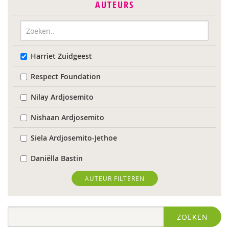
AUTEURS
Harriet Zuidgeest
Respect Foundation
Nilay Ardjosemito
Nishaan Ardjosemito
Siela Ardjosemito-Jethoe
Daniëlla Bastin
Joyce Blauwhoff
AUTEUR FILTEREN
Robbert Blokland
ZOEKEN
Denise Bontje