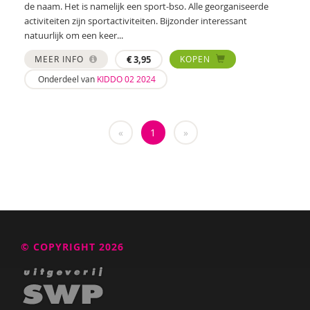
de naam. Het is namelijk een sport-bso. Alle georganiseerde
Dawn Huebner
activiteiten zijn sportactiviteiten. Bijzonder interessant
natuurlijk om een keer...
Corina Hulsman
MEER INFO
€
3,95
KOPEN
Sherita Jager
Onderdeel van
KIDDO 02 2024
Barbara Janssen
Francine Jellesma
«
1
»
IJsbrand Jepma
Lisanne Jilink
Tilly de Jong
Annelies Karelse
© COPYRIGHT 2026
José Koning
Hilde Krajenbrink