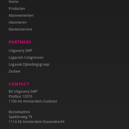
Home
Dawn Huebner
Producten
Corina Hulsman
Abonnementen
Abonneren
Sherita Jager
Klantenservice
Barbara Janssen
PARTNERS
Francine Jellesma
Uitgeverij SWP
Logacom Congressen
IJsbrand Jepma
Logavak Opleidingsgroep
Zesbee
Lisanne Jilink
CONTACT
Tilly de Jong
BV Uitgeverij SWP
Annelies Karelse
Postbus 12010
1100 AA Amsterdam-Zuidoost
José Koning
Bezoekadres:
Spaklerweg 79
Hilde Krajenbrink
1114 AE Amsterdam-Duivendrecht