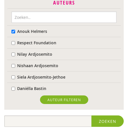
AUTEURS
Anouk Helmers
Respect Foundation
Nilay Ardjosemito
Nishaan Ardjosemito
Siela Ardjosemito-Jethoe
Daniëlla Bastin
Joyce Blauwhoff
AUTEUR FILTEREN
Robbert Blokland
ZOEKEN
Denise Bontje