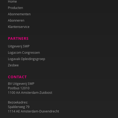
Home
Audrey van den Ham
Producten
Simon Hay
Abonnementen
Abonneren
Nienke van Heerde
Klantenservice
Saskia Henderson
PARTNERS
Jolien Hesselberth
Uitgeverij SWP
Logacom Congressen
Josette Hoex
Logavak Opleidingsgroep
Zesbee
Erik Jan de Wilde
CONTACT
Barbara Janssen
BV Uitgeverij SWP
Katie Lee Weille
Postbus 12010
1100 AA Amsterdam-Zuidoost
Paul Leseman
Bezoekadres:
Spaklerweg 79
Myrte van Lonkhuijsen
1114 AE Amsterdam-Duivendrecht