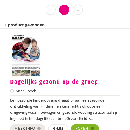
Weija Steffens
«
1
»
Mireille Aarts
1 product gevonden.
Brenda Abrahamse-Van Beek
Marijke Adema
Ilse Aerden
Pauline van Aken
Evelyn Akkermans
Dagelijks gezond op de groep
Robbert Almekinders
Anne Loock
Teatske Altenburg
Een gezonde kinderopvang draagt bij aan een gezonde
ontwikkeling van kinderen en kenmerkt zich door een
Creative Learning and Play
omgeving waarin bewegen en gezonde voeding structureel zijn
ingebed in het dagelijks aanbod. Gezondheid is...
Iris Andriessen
MEER INFO
€
4,95
KOPEN