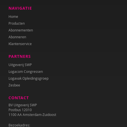
Sebastiaan Baauw
NAVIGATIE
Anne-Floor Bakker
Home
Producten
Carolina Bakker
Abonnementen
Ina Bakker
Abonneren
Klantenservice
Pieter Paul Bakker
PARTNERS
Marielle Balledux
Uitgeverij SWP
Miriam Barendregt
Logacom Congressen
Logavak Opleidingsgroep
Ana del Barrio Saiz
Zesbee
Rina Bartels
CONTACT
Zeina Bassa
BV Uitgeverij SWP
Postbus 12010
Daniëlla Bastin
1100 AA Amsterdam-Zuidoost
Bezoekadres:
Henriet Bathoorn