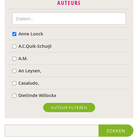
AUTEURS
Anne Loock
A.C.Quik-Schuijt
A.M.
An Leysen,
Casaludo,
Dietlinde Willockx
Landelijk Kenniscentrum LVB
AUTEUR FILTEREN
Respect Foundation
ZOEKEN
Sardes