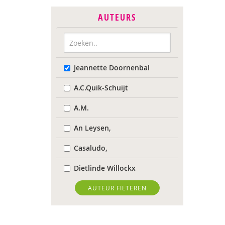
AUTEURS
Jeannette Doornenbal
A.C.Quik-Schuijt
A.M.
An Leysen,
Casaludo,
Dietlinde Willockx
Landelijk Kenniscentrum
AUTEUR FILTEREN
LVB
Respect Foundation