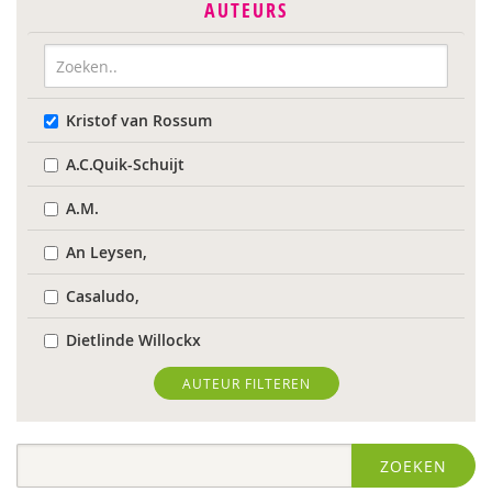
AUTEURS
Kristof van Rossum
A.C.Quik-Schuijt
A.M.
An Leysen,
Casaludo,
Dietlinde Willockx
Landelijk Kenniscentrum LVB
AUTEUR FILTEREN
Respect Foundation
ZOEKEN
Sardes