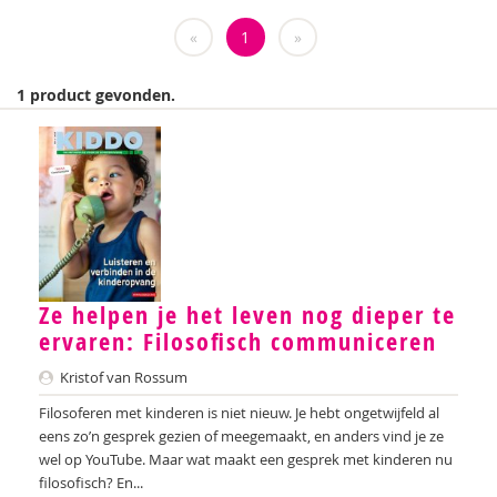
Weija Steffens
«
1
»
Mireille Aarts
1 product gevonden.
Brenda Abrahamse-Van Beek
Marijke Adema
Ilse Aerden
Pauline van Aken
Evelyn Akkermans
Ze helpen je het leven nog dieper te
Robbert Almekinders
ervaren: Filosoﬁsch communiceren
Kristof van Rossum
Teatske Altenburg
Filosoferen met kinderen is niet nieuw. Je hebt ongetwijfeld al
Creative Learning and Play
eens zo’n gesprek gezien of meegemaakt, en anders vind je ze
wel op YouTube. Maar wat maakt een gesprek met kinderen nu
Iris Andriessen
filosofisch? En...