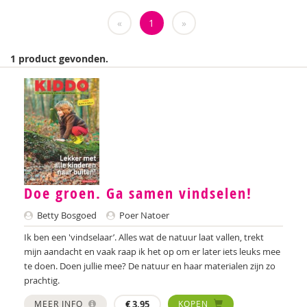
Weija Steffens
«
1
»
Mireille Aarts
1 product gevonden.
Brenda Abrahamse-Van Beek
Marijke Adema
Ilse Aerden
Pauline van Aken
Evelyn Akkermans
Doe groen. Ga samen vindselen!
Robbert Almekinders
Betty Bosgoed
Poer Natoer
Teatske Altenburg
Ik ben een 'vindselaar’. Alles wat de natuur laat vallen, trekt
mijn aandacht en vaak raap ik het op om er later iets leuks mee
Creative Learning and Play
te doen. Doen jullie mee? De natuur en haar materialen zijn zo
prachtig.
Iris Andriessen
MEER INFO
€
3,95
KOPEN