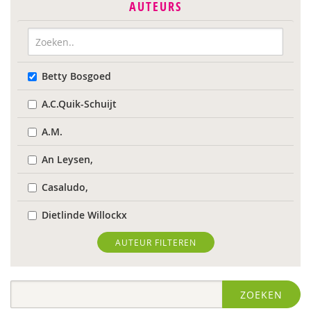
AUTEURS
Betty Bosgoed
A.C.Quik-Schuijt
A.M.
An Leysen,
Casaludo,
Dietlinde Willockx
Landelijk Kenniscentrum LVB
AUTEUR FILTEREN
Respect Foundation
ZOEKEN
Sardes