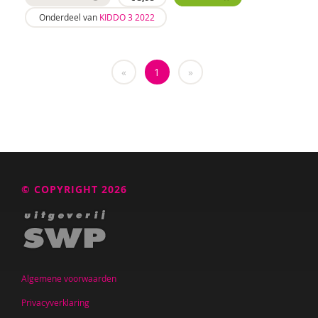
Nilay Ardjosemito
Onderdeel van
KIDDO 3 2022
Nishaan Ardjosemito
Siela Ardjosemito-Jethoe
«
1
»
René Arends
Chantal Ariens
Silke van Arum
Nicole van Asten
© COPYRIGHT 2026
Diverse auteurs
Roli Ayutsede
Rosalie Baan
Algemene voorwaarden
Ben Baarda
Privacyverklaring