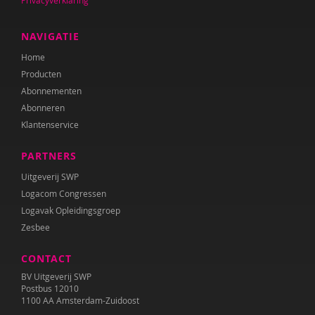
Sebastiaan Baauw
Anne-Floor Bakker
NAVIGATIE
Home
Carolina Bakker
Producten
Ina Bakker
Abonnementen
Abonneren
Pieter Paul Bakker
Klantenservice
Marielle Balledux
PARTNERS
Miriam Barendregt
Uitgeverij SWP
Logacom Congressen
Ana del Barrio Saiz
Logavak Opleidingsgroep
Zesbee
Rina Bartels
Zeina Bassa
CONTACT
BV Uitgeverij SWP
Daniëlla Bastin
Postbus 12010
1100 AA Amsterdam-Zuidoost
Henriet Bathoorn