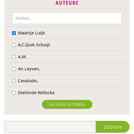
AUTEURS
Maartje Luijk
A.C.Quik-Schuijt
A.M.
An Leysen,
Casaludo,
Dietlinde Willockx
Landelijk Kenniscentrum LVB
AUTEUR FILTEREN
Respect Foundation
ZOEKEN
Sardes