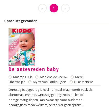
Weija Steffens
«
1
»
Mireille Aarts
1 product gevonden.
Brenda Abrahamse-Van Beek
Marijke Adema
Ilse Aerden
Pauline van Aken
Evelyn Akkermans
De ontevreden baby
Robbert Almekinders
Maartje Luijk
Marilene de Zeeuw
Merel
Obermeijer
Myrte van Lonkhuijsen
Nike Mencke
Teatske Altenburg
Onrustig babygedrag is heel normaal, maar wordt vaak als
Creative Learning and Play
abnormaal ervaren. Onrustig gedrag, zoals huilen of
onregelmatig slapen, kan zwaar zijn voor ouders en
Iris Andriessen
pedagogisch medewerkers, zelfs als er geen sprake...