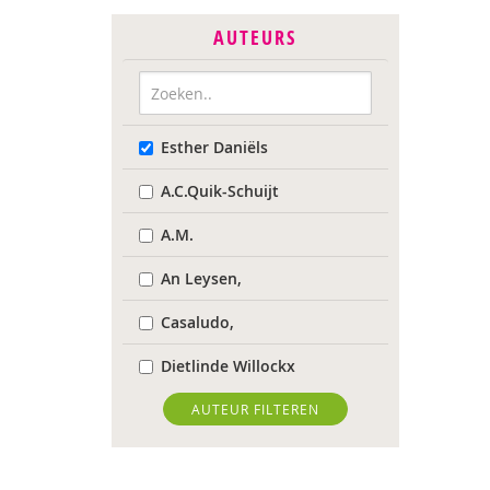
AUTEURS
Esther Daniëls
A.C.Quik-Schuijt
A.M.
An Leysen,
Casaludo,
Dietlinde Willockx
Landelijk Kenniscentrum
AUTEUR FILTEREN
LVB
Respect Foundation